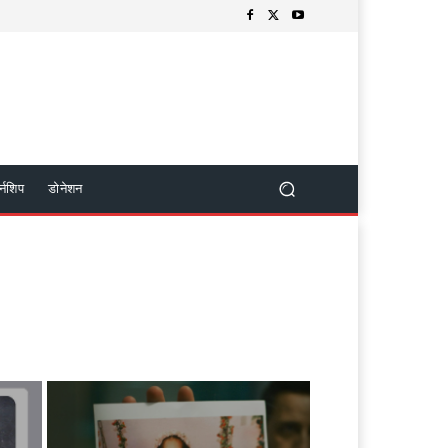
र्नशिप
डोनेशन