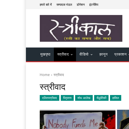
हमारे बारे में
सम्पादक मंडल
डोनेशन
इंटर्नशिप
मुखपृष्ठ
स्त्रीवाद
वीडियो
क़ानून
प्रकाशन
Home
स्त्रीवाद
स्त्रीवाद
दलितस्त्रीवाद
पितृसत्ता
शोध आलेख
सैद्धांतिकी
हासिल