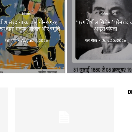
किताबें
इतिहास
तीश सरदाना का कहानी-संग्रह
‘प्रगतिशील सिनेमा’ प्रेमचंद 
खा दाम’ मनुष्य, बाज़ार और स्मृति
अधूरा सपना
रक्षा गीता
-
August 1, 2026
रक्षा गीता
-
July 30, 2026
B