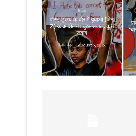
कैम्पस
पोस्ट ट्रुथ के दौर में युवाओं (जेन
स
Z) के आंदोलन : कुछ सवाल, कुछ
‘चो
जवाब
संजीव चंदन
-
August 3, 2026