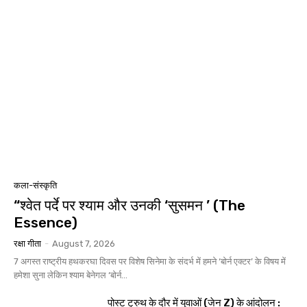
कला-संस्कृति
“श्वेत पर्दे पर श्याम और उनकी ‘सुसमन ’ (The
Essence)
रक्षा गीता
-
August 7, 2026
7 अगस्त राष्ट्रीय हथकरघा दिवस पर विशेष सिनेमा के संदर्भ में हमने ‘बोर्न एक्टर’ के विषय में
हमेशा सुना लेकिन श्याम बेनेगल ‘बोर्न...
पोस्ट ट्रुथ के दौर में युवाओं (जेन Z) के आंदोलन :