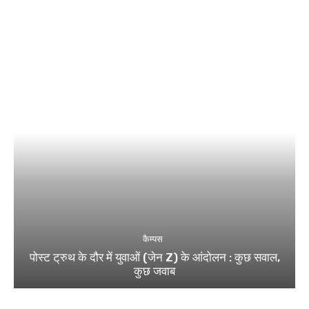
कैम्पस
पोस्ट ट्रुथ के दौर में युवाओं (जेन Z) के आंदोलन : कुछ सवाल,
कुछ जवाब