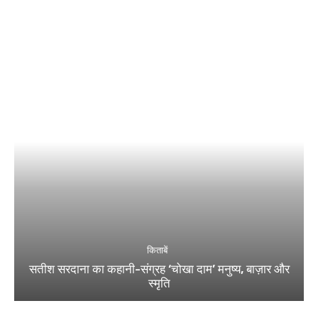
किताबें
सतीश सरदाना का कहानी-संग्रह ‘चोखा दाम’ मनुष्य, बाज़ार और
स्मृति