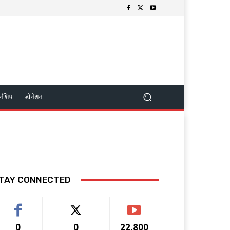
र्नशिप
डोनेशन
TAY CONNECTED
0
0
22,800