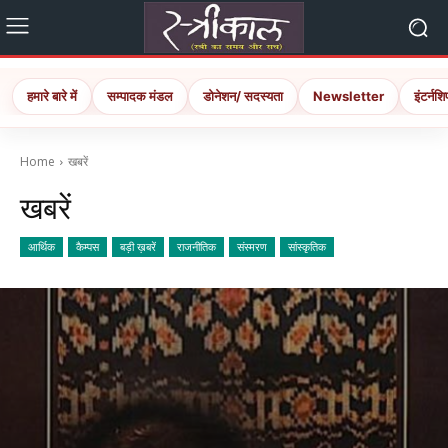
हमारे बारे में
सम्पादक मंडल
डोनेशन/ सदस्यता
Newsletter
इंटर्नशि
Home
खबरें
खबरें
आर्थिक
कैम्पस
बड़ी ख़बरें
राजनीतिक
संस्मरण
सांस्कृतिक