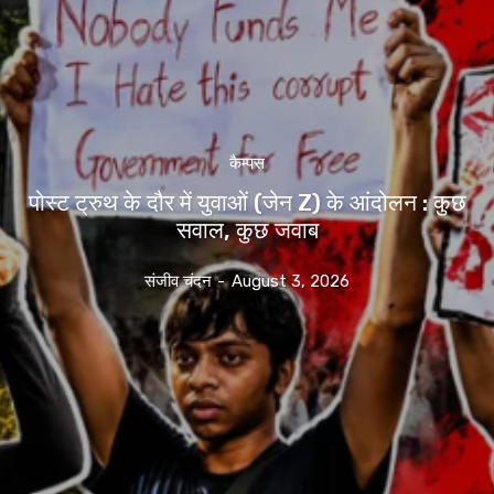
कैम्पस
पोस्ट ट्रुथ के दौर में युवाओं (जेन Z) के आंदोलन : कुछ
सवाल, कुछ जवाब
संजीव चंदन
-
August 3, 2026