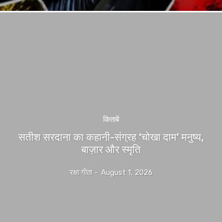
किताबें
सतीश सरदाना का कहानी-संग्रह ‘चोखा दाम’ मनुष्य,
बाज़ार और स्मृति
रक्षा गीता
-
August 1, 2026