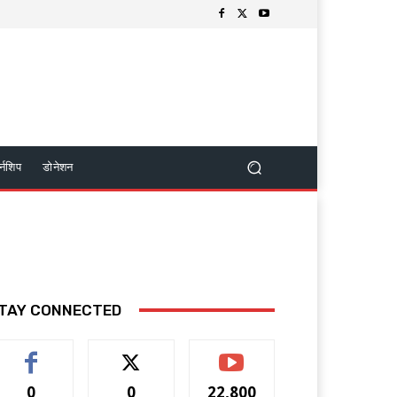
र्नशिप
डोनेशन
TAY CONNECTED
0
0
22,800