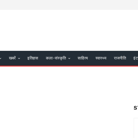
खबरें
इतिहास
कला-संस्कृति
साहित्य
स्वास्थ्य
राजनीति
इंट
S