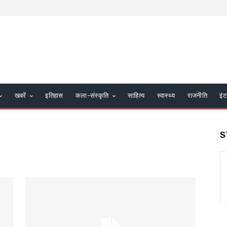
खबरें
इतिहास
कला-संस्कृति
साहित्य
स्वास्थ्य
राजनीति
इंट
S