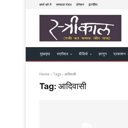
हमारे बारे में
सम्पादक मंडल
डोनेशन
इंटर्नशिप
मुखपृष्ठ
स्त्रीवाद
वीडियो
क़ानून
प्रकाशन
Home
Tags
आदिवासी
Tag:
आदिवासी