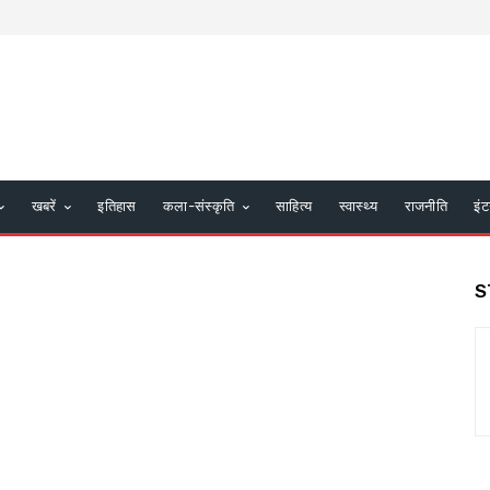
खबरें
इतिहास
कला-संस्कृति
साहित्य
स्वास्थ्य
राजनीति
इंट
S