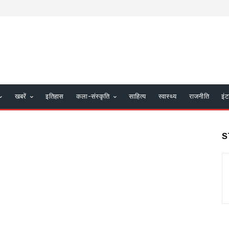
खबरें
इतिहास
कला-संस्कृति
साहित्य
स्वास्थ्य
राजनीति
इंट
S