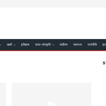
खबरें
इतिहास
कला-संस्कृति
साहित्य
स्वास्थ्य
राजनीति
इंट
S