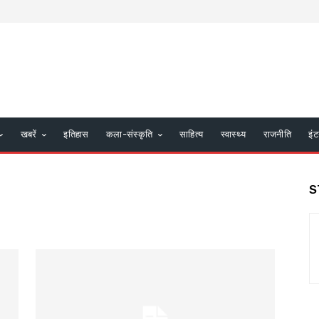
खबरें
इतिहास
कला-संस्कृति
साहित्य
स्वास्थ्य
राजनीति
इंट
S