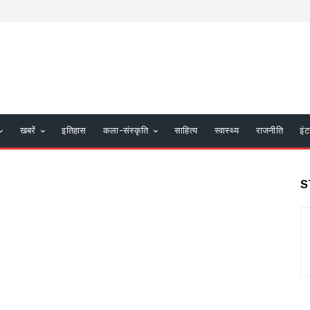
खबरें
इतिहास
कला-संस्कृति
साहित्य
स्वास्थ्य
राजनीति
इंट
S